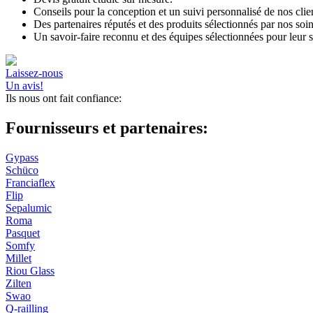
Conseils pour la conception et un suivi personnalisé de nos client
Des partenaires réputés et des produits sélectionnés par nos soi
Un savoir-faire reconnu et des équipes sélectionnées pour leur 
Laissez-nous
Un avis!
Ils nous ont fait confiance:
Fournisseurs et partenaires:
Gypass
Schüco
Franciaflex
Flip
Sepalumic
Roma
Pasquet
Somfy
Millet
Riou Glass
Zilten
Swao
Q-railling