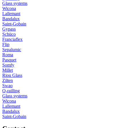
Glass systems
Wicona
Lallemant
Bandalux
Saint-Gobain
Gypass
Schüco
Franciaflex
Flip
Sepalumic
Roma
Pasquet
Somfy
Millet
Riou Glass
Zilten
Swao
Q-railling
Glass systems
Wicona
Lallemant
Bandalux
Saint-Gobain